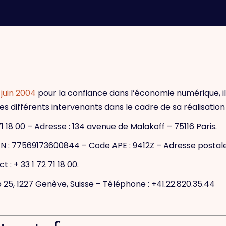
 juin 2004
pour la confiance dans l’économie numérique, il e
des différents intervenants dans le cadre de sa réalisation 
71 18 00
– Adresse :
134 avenue de Malakoff – 75116 Paris.
N :
77569173600844 – Code APE : 9412Z
– Adresse postale
ct :
+ 33 1 72 71 18 00
.
5, 1227 Genève, Suisse – Téléphone : +41.22.820.35.44