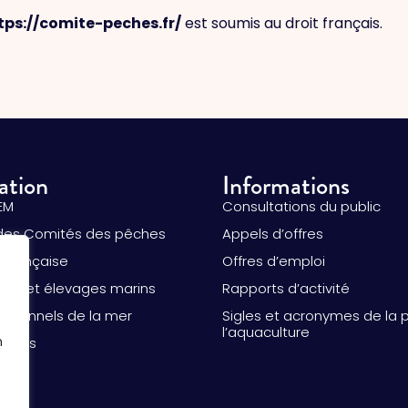
tps://comite-peches.fr/
est soumis au droit français.
ation
Informations
EM
Consultations du public
des Comités des pêches
Appels d’offres
 française
Offres d’emploi
ure et élevages marins
Rapports d’activité
essionnels de la mer
Sigles et acronymes de la 
l’aquaculture
n
alités