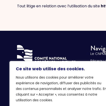
Tout litige en relation avec l’utilisation du site
ht
Navig
Le CNPM
Réseau 
La pêche
Ce site web utilise des cookies.
134 avenue de Malakoff
Aquacult
75116 Paris
Nous utilisons des cookies pour améliorer votre
Les prof
expérience de navigation, diffuser des publicités ou
01 72 71 18 00
des contenus personnalisés et analyser notre trafic. E
Nos actu
cliquant sur « Accepter », vous consentez à notre
CONTACTEZ-NOUS
utilisation des cookies.