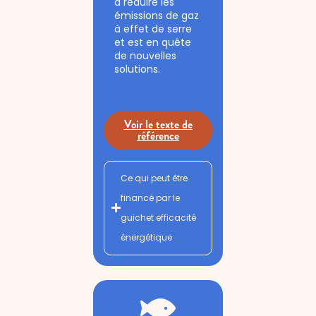
à réduire les
émissions de gaz
à effet de serre
et est en quête
de nouvelles
solutions.
Voir le texte de
référence
Ce qui peut être
financé par le
guichet efficacité
énergétique