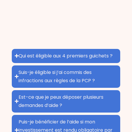
taxe EMR. En revanche, il est possible
de cumuler avec d’autres aides
publiques ou privées, au regard des
règles propres à chaque dispositif :
renseignez-vous auprès du CNPMEM.
Qui est éligible aux 4 premiers guichets ?
Suis-je éligible si j’ai commis des
infractions aux règles de la PCP ?
Est-ce que je peux déposer plusieurs
demandes d’aide ?
Puis-je bénéficier de l’aide si mon
investissement est rendu obligatoire par