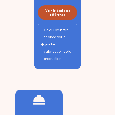
Voir le texte de
référence
Ce qui peut être
financé par le
guichet
valorisation de la
production