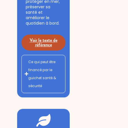
protéger en mer,
préserver sa
santé et
améliorer le
quotidien à bord.
Voir le texte de
référence
Ce qui peut être
financé par le
guichet santé &
sécurité