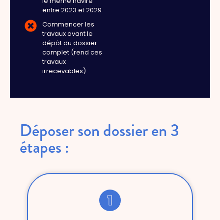
le même navire
entre 2023 et 2029
Commencer les
travaux avant le
dépôt du dossier
complet (rend ces
travaux
irrecevables)
Déposer son dossier en 3
étapes :