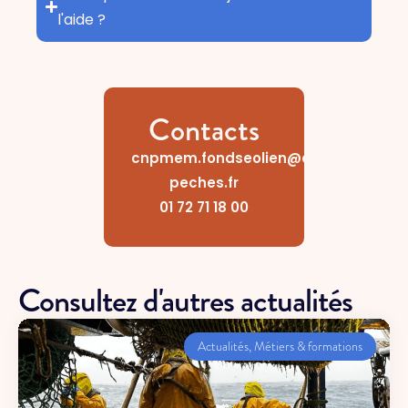
l'aide ?
Contacts
cnpmem.fondseolien@comite-
peches.fr
01 72 71 18 00
Consultez d'autres actualités
Actualités
,
Métiers & formations