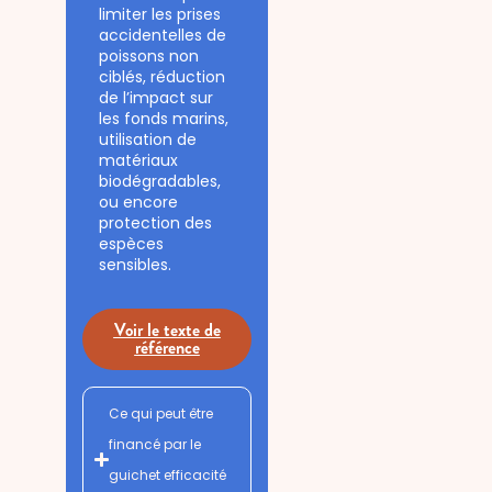
limiter les prises
accidentelles de
poissons non
ciblés, réduction
de l’impact sur
les fonds marins,
utilisation de
matériaux
biodégradables,
ou encore
protection des
espèces
sensibles.
Voir le texte de
référence
Ce qui peut être
financé par le
guichet efficacité