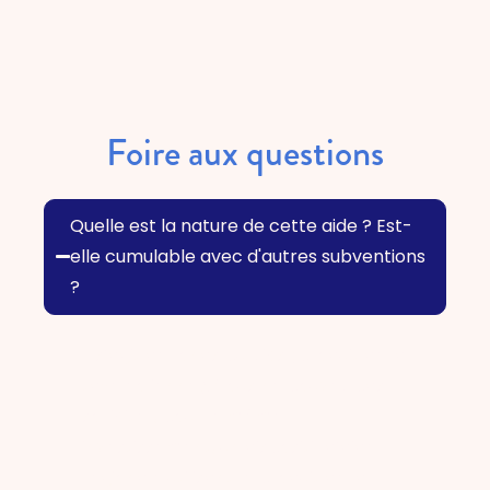
Foire aux questions
Quelle est la nature de cette aide ? Est-
elle cumulable avec d'autres subventions
?
Il s’agit de fonds publics (produit de la
taxe éolienne). Vous ne pouvez pas
solliciter, pour le même
investissement, un dispositif d’aide
régionale utilisant le produit de la