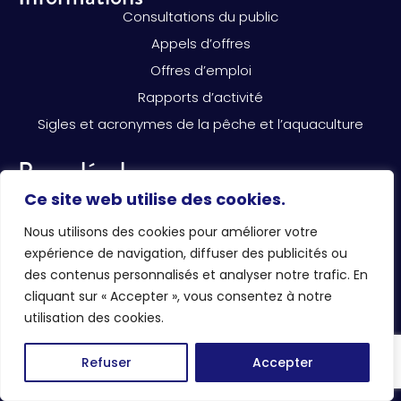
Consultations du public
Appels d’offres
Offres d’emploi
Rapports d’activité
Sigles et acronymes de la pêche et l’aquaculture
Pages légales
Mentions légales
Ce site web utilise des cookies.
Politique de confidentialité
Nous utilisons des cookies pour améliorer votre
Règlement intérieur du CNPMEM
expérience de navigation, diffuser des publicités ou
Règlementation de la pêche
des contenus personnalisés et analyser notre trafic. En
Réseaux sociaux
cliquant sur « Accepter », vous consentez à notre
utilisation des cookies.
Refuser
Accepter
CNPMEM 2026 © Tous droits réservés