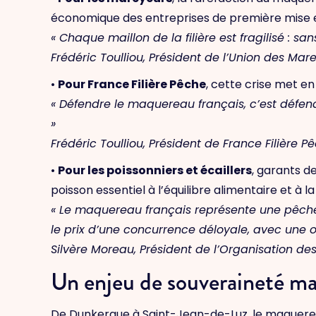
économique des entreprises de première mise
« Chaque maillon de la filière est fragilisé : 
Frédéric Toulliou, Président de l’Union des Mar
•
Pour France Filière Pêche
, cette crise met en
« Défendre le maquereau français, c’est défen
»
Frédéric Toulliou, Président de France Filière P
•
Pour les poissonniers et écaillers
, garants d
poisson essentiel à l’équilibre alimentaire et à la
« Le maquereau français représente une pêche 
le prix d’une concurrence déloyale, avec une 
Silvère Moreau, Président de l’Organisation des
Un enjeu de souveraineté ma
De Dunkerque à Saint-Jean-de-Luz, le maquereau