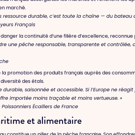
 en marché.
sans ressource durable, c’est toute la chaîne — du bateau
eyeurs Français
 danger la continuité d’une filière d’excellence, reconnue p
dre une pêche responsable, transparente et contrôlée, a
êche
e la promotion des produits français auprès des consommat
 diversité des étals.
durable, saisonnée et accessible. Si l’Europe ne réagit
offre importée moins
traçable et moins vertueuse. »
 Poissonniers Écaillers de France
ritime et alimentaire
 constitue un pilier de la pêche française. Son effond