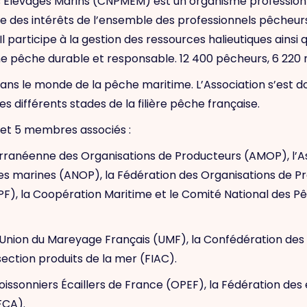
 Élevages Marins (CNPMEM) est un organisme professionne
se des intérêts de l’ensemble des professionnels pêcheur
 participe à la gestion des ressources halieutiques ainsi qu
e pêche durable et responsable. 12 400 pêcheurs, 6 220 n
le dans le monde de la pêche maritime. L’Association s’es
s différents stades de la filière pêche française.
et 5 membres associés :
terranéenne des Organisations de Producteurs (AMOP), l’A
es marines (ANOP), la Fédération des Organisations de P
PF), la Coopération Maritime et le Comité National des P
’Union du Mareyage Français (UMF), la Confédération des
ection produits de la mer (FIAC).
s Poissonniers Écaillers de France (OPEF), la Fédération d
FCA).