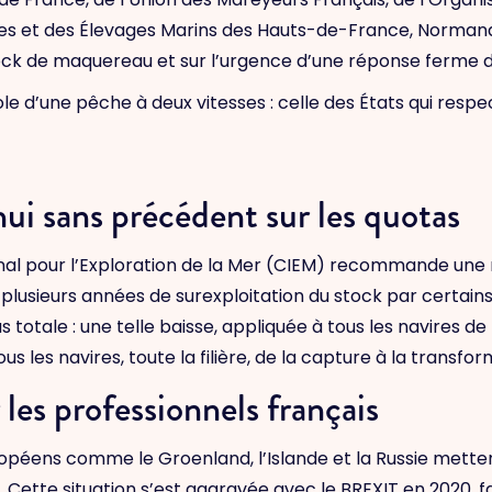
 et des Élevages Marins des Hauts-de-France, Normandie
u stock de maquereau et sur l’urgence d’une réponse ferme 
 d’une pêche à deux vitesses : celle des États qui respect
hui sans précédent sur les quotas
tional pour l’Exploration de la Mer (CIEM) recommande une
lusieurs années de surexploitation du stock par certain
lus totale : une telle baisse, appliquée à tous les navires 
s les navires, toute la filière, de la capture à la transfor
les professionnels français
uropéens comme le Groenland, l’Islande et la Russie mett
. Cette situation s’est aggravée avec le BREXIT en 2020, f