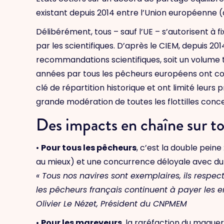
existant depuis 2014 entre l’Union européenne (d
Délibérément, tous – sauf l’UE – s’autorisent à
par les scientifiques. D’après le CIEM, depuis
recommandations scientifiques, soit un volume t
années par tous les pêcheurs européens ont con
clé de répartition historique et ont limité leur
grande modération de toutes les flottilles concern
Des impacts en chaîne sur tou
•
Pour tous les pêcheurs
, c’est la double pein
au mieux) et une concurrence déloyale avec du
« Tous nos navires sont exemplaires, ils respect
les pêcheurs français continuent à payer les 
Olivier Le Nézet, Président du CNPMEM
•
Pour les mareyeurs
, la raréfaction du maque