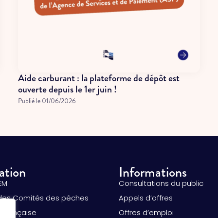
Aide carburant : la plateforme de dépôt est
ouverte depuis le 1er juin !
Publié le
01/06/2026
ation
Informations
EM
Consultations du public
des Comités des pêches
Appels d’offres
 française
Offres d’emploi