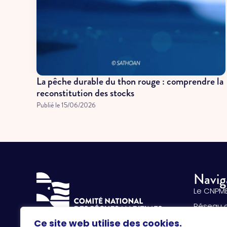
La pêche durable du thon rouge : comprendre la
reconstitution des stocks
Publié le
15/06/2026
Navig
Le CNPM
Réseau 
La pêche
Ce site web utilise des cookies.
134 avenue de Malakoff