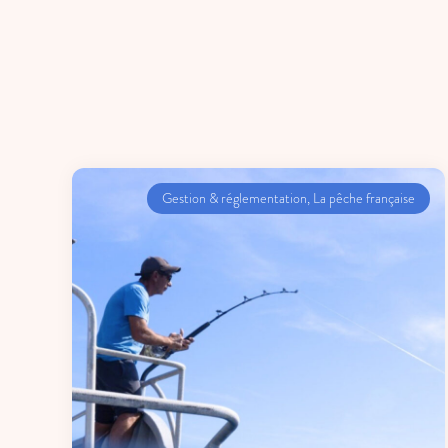
Gestion & réglementation
,
La pêche française