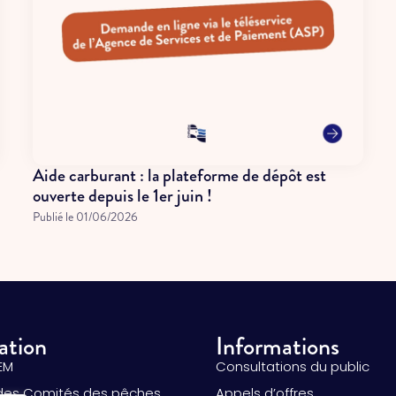
Aide carburant : la plateforme de dépôt est
ouverte depuis le 1er juin !
Publié le
01/06/2026
ation
Informations
EM
Consultations du public
des Comités des pêches
Appels d’offres