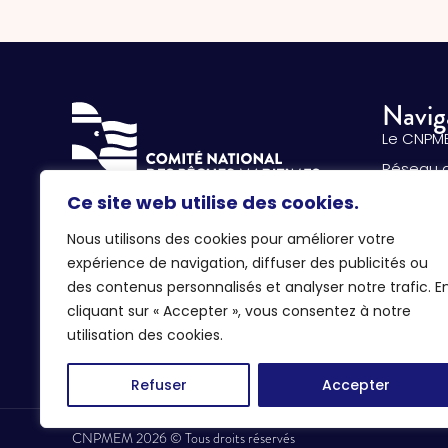
Navig
Le CNPM
Réseau 
La pêche
Ce site web utilise des cookies.
134 avenue de Malakoff
Aquacult
75116 Paris
Nous utilisons des cookies pour améliorer votre
Les prof
expérience de navigation, diffuser des publicités ou
01 72 71 18 00
des contenus personnalisés et analyser notre trafic. E
Nos actu
cliquant sur « Accepter », vous consentez à notre
CONTACTEZ-NOUS
utilisation des cookies.
Refuser
Accepter
CNPMEM 2026 © Tous droits réservés