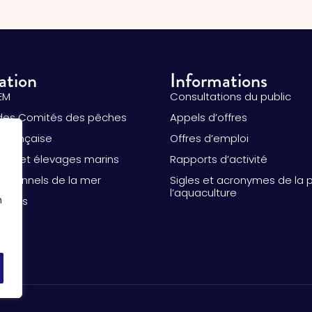
ation
Informations
EM
Consultations du public
des Comités des pêches
Appels d’offres
 française
Offres d’emploi
ure et élevages marins
Rapports d’activité
essionnels de la mer
Sigles et acronymes de la 
l’aquaculture
n
alités